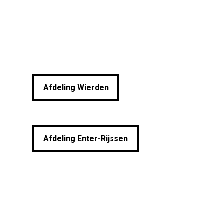
kunt u contact
opnemen met één van
de bestuursleden
Afdeling Wierden
Afdeling Wierden
Afdeling Enter-Rijssen
Afdeling Enter-Rijssen