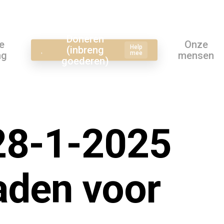
Doneren
e
Onze
Help
(inbreng
ng
mee
mensen
goederen)
28-1-2025
laden voor