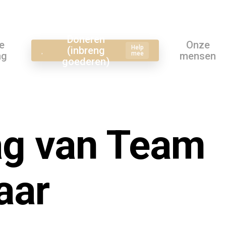
Doneren
e
Onze
Help
(inbreng
ng
mee
mensen
goederen)
ag van Team
aar