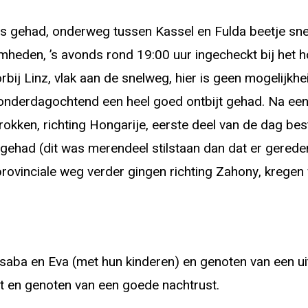
 gehad, onderweg tussen Kassel en Fulda beetje sne
heden, ’s avonds rond 19:00 uur ingecheckt bij het h
orbij Linz, vlak aan de snelweg, hier is geen mogelijk
onderdagochtend een heel goed ontbijt gehad. Na ee
kken, richting Hongarije, eerste deel van de dag bes
r gehad (dit was merendeel stilstaan dan dat er gere
provinciale weg verder gingen richting Zahony, krege
aba en Eva (met hun kinderen) en genoten van een ui
t en genoten van een goede nachtrust.