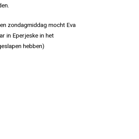
den.
e en zondagmiddag mocht Eva
r in Eperjeske in het
 geslapen hebben)