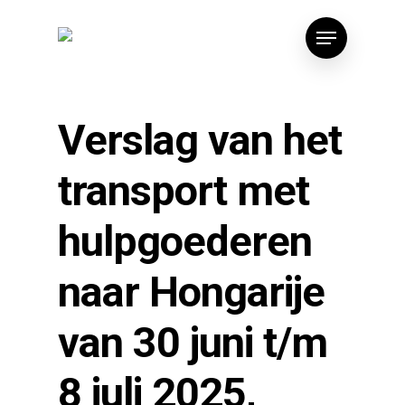
Skip
Menu
to
main
content
Verslag van het
transport met
hulpgoederen
naar Hongarije
van 30 juni t/m
8 juli 2025,